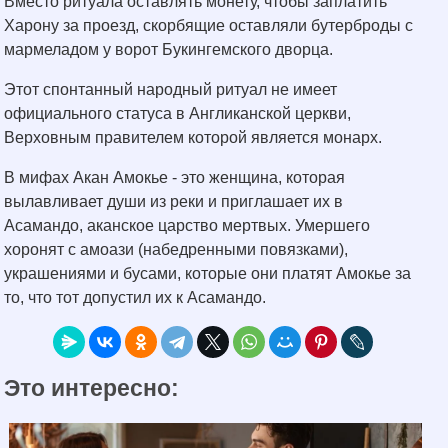
Вместо ритуала оставлять монету, чтобы заплатить
Харону за проезд, скорбящие оставляли бутерброды с
мармеладом у ворот Букингемского дворца.
Этот спонтанный народный ритуал не имеет
официального статуса в Англиканской церкви,
Верховным правителем которой является монарх.
В мифах Акан Амокье - это женщина, которая
вылавливает души из реки и приглашает их в
Асамандо, аканское царство мертвых. Умершего
хоронят с амоази (набедренными повязками),
украшениями и бусами, которые они платят Амокье за
то, что тот допустил их к Асамандо.
Это интересно: