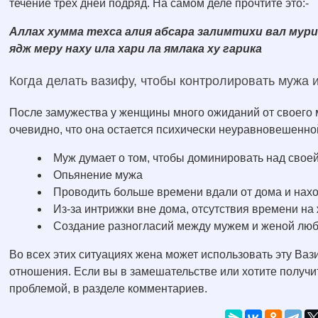
течение трех дней подряд. На самом деле прочтите это:-
Аллах хумма техса алия абсара залимтихи вал мури
ядж меру наху ила хари ла ямлака ху гарика
Когда делать вазифу, чтобы контролировать мужа 
После замужества у женщины много ожиданий от своего м
очевидно, что она остается психически неуравновешенной
Муж думает о том, чтобы доминировать над свое
Опьянение мужа
Проводить больше времени вдали от дома и нахо
Из-за интрижки вне дома, отсутствия времени на 
Создание разногласий между мужем и женой люб
Во всех этих ситуациях жена может использовать эту Ваз
отношения. Если вы в замешательстве или хотите получит
проблемой, в разделе комментариев.