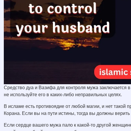
Средство дуа и Вазифа для контроля мужа заключается 
не используйте его в каких-либо неправильных целях.
В исламе есть противоядие от любой магии, и нет такой
Корана. Если вы на пути истины, тогда вы должны верить 
Если сердце вашего мужа пало к какой-то другой женщине,