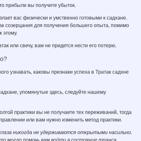
сто прибыли вы получите убыток.
делает вас физически и умственно готовыми к садхане.
так созерцания для получения большего опыта, помимо
к этому.
так или свечу, вам не придется нести его потерю.
но?
кого узнавать, каковы признаки успеха в Тратак садхне
Садхане, упомянутые здесь, следуйте нашему
долгой практики вы не получаете тех переживаний, тогда
аправлении или вам нужно изменить метод практики.
 глаза никогда не удерживаются открытыми насильно.
о могло помочь вам войти в состояние транса