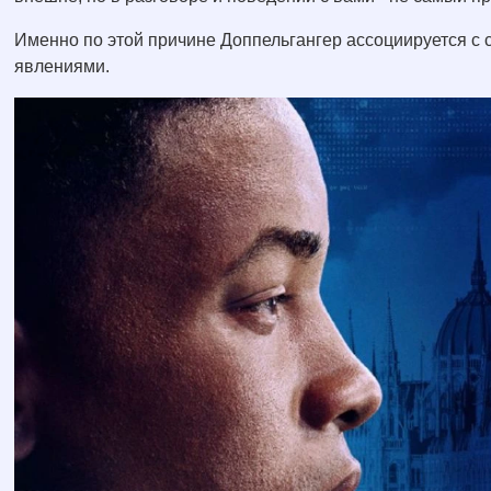
Именно по этой причине Доппельгангер ассоциируется 
явлениями.