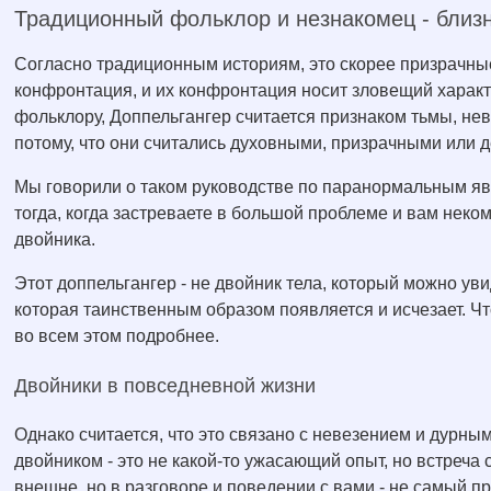
Традиционный фольклор и незнакомец - близ
Согласно традиционным историям, это скорее призрачны
конфронтация, и их конфронтация носит зловещий характ
фольклору, Доппельгангер считается признаком тьмы, неве
потому, что они считались духовными, призрачными или
Мы говорили о таком руководстве по паранормальным яв
тогда, когда застреваете в большой проблеме и вам неко
двойника.
Этот доппельгангер - не двойник тела, который можно уви
которая таинственным образом появляется и исчезает. Чт
во всем этом подробнее.
Двойники в повседневной жизни
Однако считается, что это связано с невезением и дурн
двойником - это не какой-то ужасающий опыт, но встреча
внешне, но в разговоре и поведении с вами - не самый п