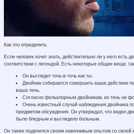
Как это определить
Если человек хочет знать, действительно ли у него есть 
соответствии с легендой. Есть некоторые общие вещи, та
Он выглядит точь-в-точь как ты.
Двойник собирается совершить ваше действие пер
ваша тень.
Согласно фольклорным двойникам, их тень не фо
Очень известный случай наблюдения двойника п
предметом обсуждения. Он утверждал, что видел две
было бледным и выглядело больным.
Он также поделился своим навязчивым опытом со своей ж