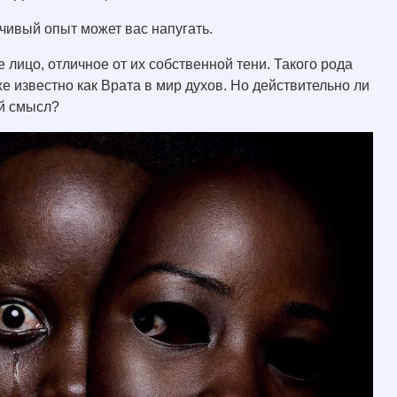
чивый опыт может вас напугать.
 лицо, отличное от их собственной тени. Такого рода
е известно как Врата в мир духов. Но действительно ли
ый смысл?