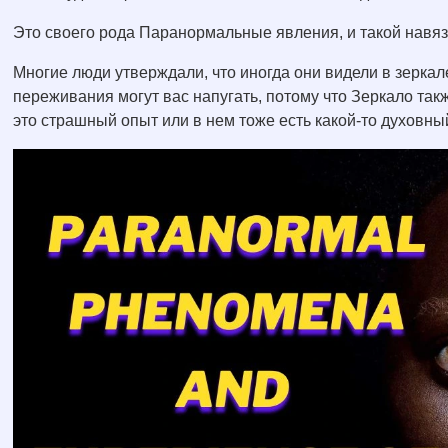
Это своего рода Паранормальные явления, и такой навяз
Многие люди утверждали, что иногда они видели в зеркале
переживания могут вас напугать, потому что Зеркало такж
это страшный опыт или в нем тоже есть какой-то духовн