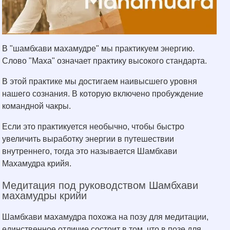
В "шамбхави махамудре" мы практикуем энергию.
Слово "Маха" означает практику высокого стандарта.
В этой практике мы достигаем наивысшего уровня
нашего сознания. В которую включено пробуждение
командной чакры.
Если это практикуется необычно, чтобы быстро
увеличить выработку энергии в путешествии
внутреннего, тогда это называется Шамбхави
Махамудра крийя.
Медитация под руководством Шамбхави
махамудры крийи
Шамбхави махамудра похожа на позу для медитации,
единственное отличие состоит в том, что в позе для