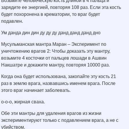
Возьмите человеческую кость длиной в 4 пальца и
зарядите ее энергией, повторяя 108 раз. Если эта кость
будет похоронена в крематории, то враг будет
подавлен.
Ум данда дин дин ду ду ду данд данд данд дно
Мусульманская мантра Маран – Эксперимент по
уничтожению врагов 2: Чтобы доказать эту мантру,
возьмите 4 косточки от пальцев лошади в Ашвин
Накшатре и докажите мантру, повторяя 10000 раз.
Когда она будет использована, закопайте эту кость 21
раз в землю врага, назвавшись именем врага. После
этого враг начинает заболевать.
о-о-о, жирная сваха.
Обе эти мантры для удаления врагов из жизни
экспериментируют только с подавлением врага, а не с
убийством.