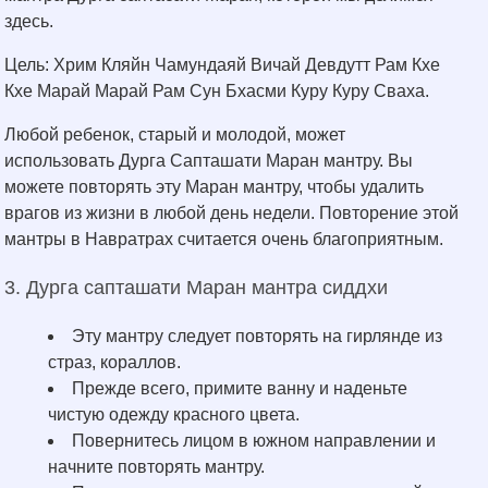
здесь.
Цель: Хрим Кляйн Чамундаяй Вичай Девдутт Рам Кхе
Кхе Марай Марай Рам Сун Бхасми Куру Куру Сваха.
Любой ребенок, старый и молодой, может
использовать Дурга Сапташати Маран мантру. Вы
можете повторять эту Маран мантру, чтобы удалить
врагов из жизни в любой день недели. Повторение этой
мантры в Навратрах считается очень благоприятным.
3. Дурга сапташати Маран мантра сиддхи
Эту мантру следует повторять на гирлянде из
страз, кораллов.
Прежде всего, примите ванну и наденьте
чистую одежду красного цвета.
Повернитесь лицом в южном направлении и
начните повторять мантру.