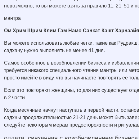
невозможно, то вы можете взять за правило 11, 21, 51 и п
мантра
Ом Хрим Шрим Клим Гам Намо Санкат Кашт Харнаайя
Вы можете использовать любые четки, такие как Рудракш,
садхану нужно выполнять не менее 41 дня.
Самое особенное в возобновлении бизнеса и избавлении о
требуется никакого специального чтения мантры или мето
просто имейте в виду, что вы начинаете повторять ее то
Если это повторяют женщины, то для них существует отд
в 2 части.
Когда месячные начнут наступать в первой части, останов
садхны продолжительностью 21-21 день может быть заве
следуйте некоторым мерам предосторожности и ритуала
оплата, связанная с возобновлением бизнеса