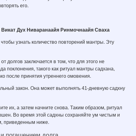
овторять его.
 Викат Дух Ниваранаайя Ринмочнаайя Сваха
 чтобы узнать количество повторений мантры. Эту
т долгов заключается в том, что для этого не
да поклонения, такого как ритуал мантры садхана,
лько после принятия утреннего омовения.
ельный закон. Она может выполнять 41-дневную садхну
ите их, а затем начните снова. Таким образом, ритуал
ршен. Во время этой садхны сохраняйте ум чистым и
м, приведенным ниже.
 и погашением долга