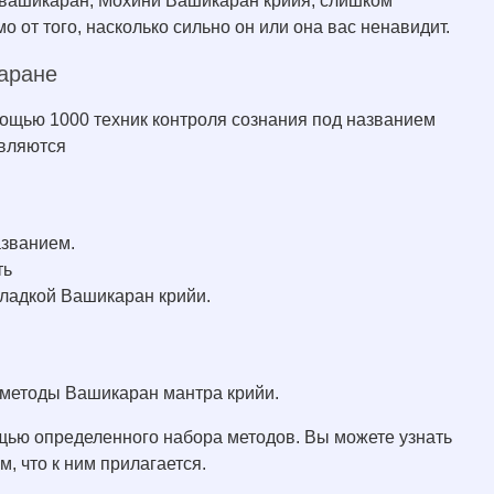
 вашикаран, Мохини Вашикаран крийя, слишком
 от того, насколько сильно он или она вас ненавидит.
каране
мощью 1000 техник контроля сознания под названием
вляются
азванием.
ть
сладкой Вашикаран крийи.
 методы Вашикаран мантра крийи.
ощью определенного набора методов. Вы можете узнать
, что к ним прилагается.