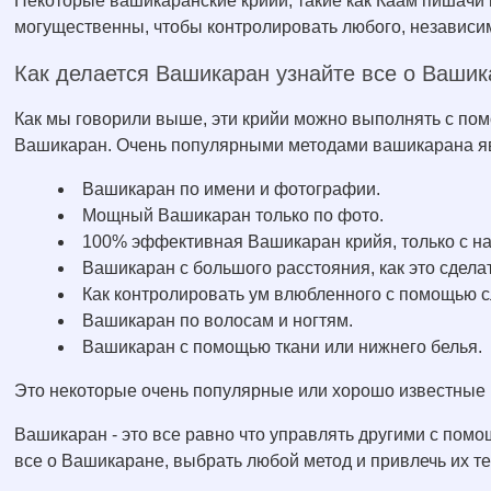
Некоторые вашикаранские крийи, такие как Каам пишачи
могущественны, чтобы контролировать любого, независимо
Как делается Вашикаран узнайте все о Ваши
Как мы говорили выше, эти крийи можно выполнять с по
Вашикаран. Очень популярными методами вашикарана я
Вашикаран по имени и фотографии.
Мощный Вашикаран только по фото.
100% эффективная Вашикаран крийя, только с н
Вашикаран с большого расстояния, как это сдела
Как контролировать ум влюбленного с помощью 
Вашикаран по волосам и ногтям.
Вашикаран с помощью ткани или нижнего белья.
Это некоторые очень популярные или хорошо известные
Вашикаран - это все равно что управлять другими с пом
все о Вашикаране, выбрать любой метод и привлечь их тем