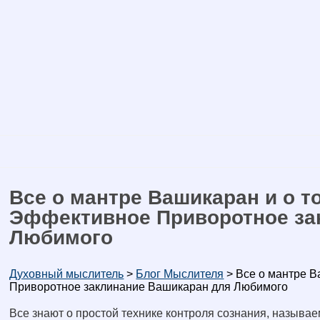
Все о мантре Вашикаран и о т
Эффективное Приворотное за
Любимого
Духовный мыслитель
>
Блог Мыслителя
>
Все о мантре В
Приворотное заклинание Вашикаран для Любимого
Все знают о простой технике контроля сознания, называ